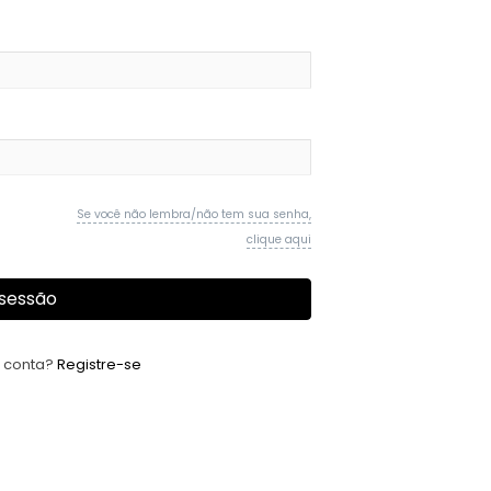
Se você não lembra/não tem sua senha,
clique aqui
 sessão
 conta?
Registre-se