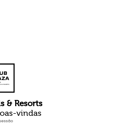
s & Resorts
boas-vindas
 sessão